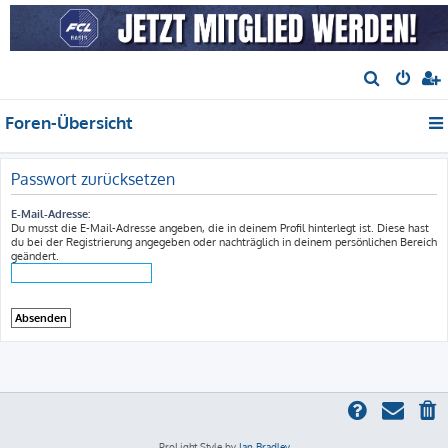
S
u
Foren-Übersicht
c
h
e
Passwort zurücksetzen
E-Mail-Adresse:
Du musst die E-Mail-Adresse angeben, die in deinem Profil hinterlegt ist. Diese hast
du bei der Registrierung angegeben oder nachträglich in deinem persönlichen Bereich
geändert.
ProLight Style by
Ian Bradley