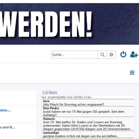
Suche
Erweiterte S
Liiribox
Nur angemeldete User dürfen liiren.
 Saiso…
ns und R…