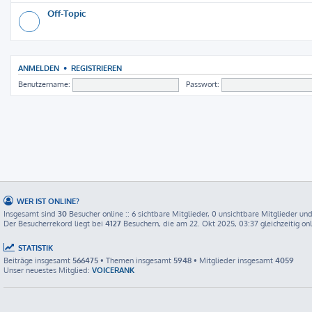
Off-Topic
ANMELDEN
•
REGISTRIEREN
Benutzername:
Passwort:
WER IST ONLINE?
Insgesamt sind
30
Besucher online :: 6 sichtbare Mitglieder, 0 unsichtbare Mitglieder un
Der Besucherrekord liegt bei
4127
Besuchern, die am 22. Okt 2025, 03:37 gleichzeitig on
STATISTIK
Beiträge insgesamt
566475
• Themen insgesamt
5948
• Mitglieder insgesamt
4059
Unser neuestes Mitglied:
VOICERANK