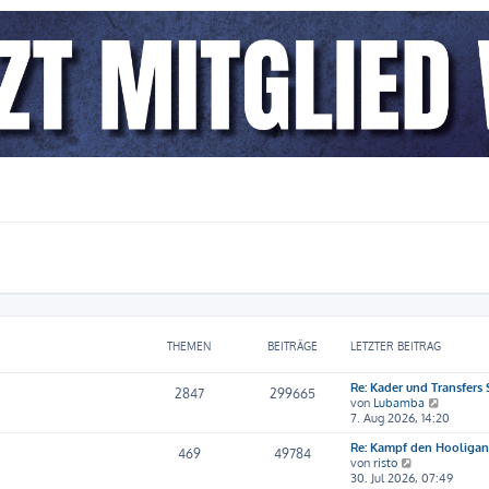
THEMEN
BEITRÄGE
LETZTER BEITRAG
Re: Kader und Transfers
2847
299665
N
von
Lubamba
e
7. Aug 2026, 14:20
u
Re: Kampf den Hooliga
e
469
49784
N
von
risto
s
e
30. Jul 2026, 07:49
t