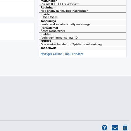
Heutiges Geliire
|
Top-Liiribänze