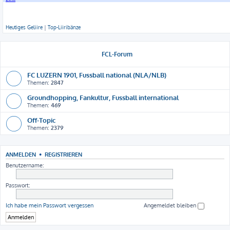
Heutiges Geliire
|
Top-Liiribänze
FCL-Forum
FC LUZERN 1901, Fussball national (NLA/NLB)
Themen:
2847
Groundhopping, Fankultur, Fussball international
Themen:
469
Off-Topic
Themen:
2379
ANMELDEN
•
REGISTRIEREN
Benutzername:
Passwort:
Ich habe mein Passwort vergessen
Angemeldet bleiben