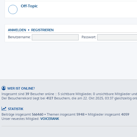
Off-Topic
ANMELDEN
•
REGISTRIEREN
Benutzername:
Passwort:
WER IST ONLINE?
Insgesamt sind
39
Besucher online :: 5 sichtbare Mitglieder, 0 unsichtbare Mitglieder un
Der Besucherrekord liegt bei
4127
Besuchern, die am 22. Okt 2025, 03:37 gleichzeitig on
STATISTIK
Beiträge insgesamt
566460
• Themen insgesamt
5948
• Mitglieder insgesamt
4059
Unser neuestes Mitglied:
VOICERANK