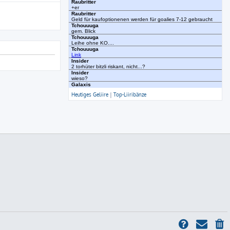
Heutiges Geliire
|
Top-Liiribänze