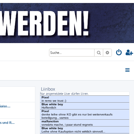
Suche
Erweiterte S
Liiribox
Nur angemeldete User dürfen liiren.
 Saiso…
ns und R…