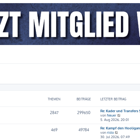
THEMEN
BEITRÄGE
LETZTER BEITRAG
Re: Kader und Transfers
2847
299650
N
von
Neuer
e
5. Aug 2026, 20:01
u
Re: Kampf den Hooliga
e
469
49784
N
von
risto
s
e
30. Jul 2026, 07:49
t