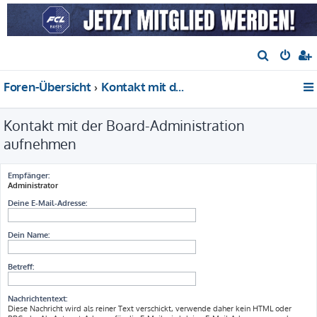
S
u
Foren-Übersicht
Kontakt mit der Board-Administration aufnehmen
c
h
Kontakt mit der Board-Administration
e
aufnehmen
Empfänger:
Administrator
Deine E-Mail-Adresse:
Dein Name:
Betreff:
Nachrichtentext:
Diese Nachricht wird als reiner Text verschickt, verwende daher kein HTML oder