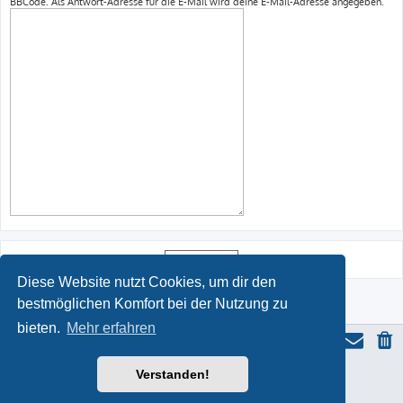
BBCode. Als Antwort-Adresse für die E-Mail wird deine E-Mail-Adresse angegeben.
Diese Website nutzt Cookies, um dir den
bestmöglichen Komfort bei der Nutzung zu
bieten.
Mehr erfahren
Verstanden!
ProLight Style by
Ian Bradley
Powered by
phpBB
® Forum Software © phpBB Limited
Deutsche Übersetzung durch
phpBB.de