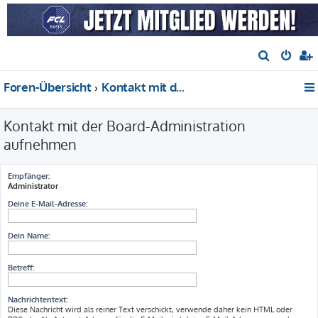
S
u
Foren-Übersicht
Kontakt mit der Board-Administration aufnehmen
c
h
Kontakt mit der Board-Administration
e
aufnehmen
Empfänger:
Administrator
Deine E-Mail-Adresse:
Dein Name:
Betreff:
Nachrichtentext:
Diese Nachricht wird als reiner Text verschickt, verwende daher kein HTML oder