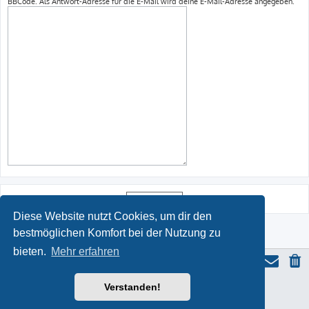
BBCode. Als Antwort-Adresse für die E-Mail wird deine E-Mail-Adresse angegeben.
Diese Website nutzt Cookies, um dir den
bestmöglichen Komfort bei der Nutzung zu
bieten.
Mehr erfahren
Verstanden!
ProLight Style by
Ian Bradley
Powered by
phpBB
® Forum Software © phpBB Limited
Deutsche Übersetzung durch
phpBB.de