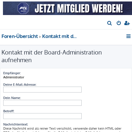
S
u
Foren-Übersicht
Kontakt mit der Board-Administration aufnehmen
c
h
Kontakt mit der Board-Administration
e
aufnehmen
Empfänger:
Administrator
Deine E-Mail-Adresse:
Dein Name:
Betreff:
Nachrichtentext:
Diese Nachricht wird als reiner Text verschickt, verwende daher kein HTML oder