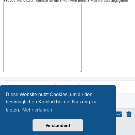
BBCode. Als Antwort-Adresse für die E-Mail wird deine E-Mail-Adresse angegeben.
Diese Website nutzt Cookies, um dir den
bestmöglichen Komfort bei der Nutzung zu
bieten.
Mehr erfahren
Verstanden!
ProLight Style by
Ian Bradley
Powered by
phpBB
® Forum Software © phpBB Limited
Deutsche Übersetzung durch
phpBB.de