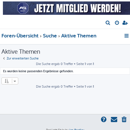
S
u
Foren-Übersicht
Suche
Aktive Themen
c
h
Aktive Themen
e
Zur erweiterten Suche
Die Suche ergab 0 Treffer • Seite
1
von
1
Es wurden keine passenden Ergebnisse gefunden.
Die Suche ergab 0 Treffer • Seite
1
von
1