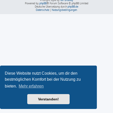
ProLight Style by
Ian Bradley
Powered by
phpBB
® Forum Software © phpBB Limited
Deutsche Übersetzung durch
phpBB.de
Datenschutz
|
Nutzungsbedingungen
Diese Website nutzt Cookies, um dir den
bestmöglichen Komfort bei der Nutzung zu
bieten.
Mehr erfahren
Verstanden!