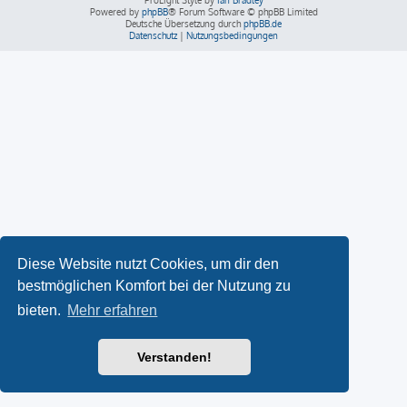
ProLight Style by
Ian Bradley
Powered by
phpBB
® Forum Software © phpBB Limited
Deutsche Übersetzung durch
phpBB.de
Datenschutz
|
Nutzungsbedingungen
Diese Website nutzt Cookies, um dir den
bestmöglichen Komfort bei der Nutzung zu
bieten.
Mehr erfahren
Verstanden!