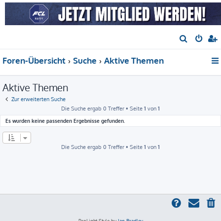
S
u
Foren-Übersicht
Suche
Aktive Themen
c
h
Aktive Themen
e
Zur erweiterten Suche
Die Suche ergab 0 Treffer • Seite
1
von
1
Es wurden keine passenden Ergebnisse gefunden.
Die Suche ergab 0 Treffer • Seite
1
von
1