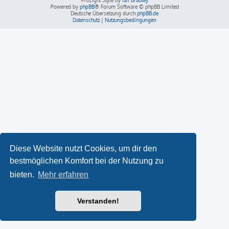
ProLight Style by
Ian Bradley
Powered by
phpBB
® Forum Software © phpBB Limited
Deutsche Übersetzung durch
phpBB.de
Datenschutz
|
Nutzungsbedingungen
Diese Website nutzt Cookies, um dir den
bestmöglichen Komfort bei der Nutzung zu
bieten.
Mehr erfahren
Verstanden!