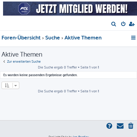
S
u
Foren-Übersicht
Suche
Aktive Themen
c
h
Aktive Themen
e
Zur erweiterten Suche
Die Suche ergab 0 Treffer • Seite
1
von
1
Es wurden keine passenden Ergebnisse gefunden.
Die Suche ergab 0 Treffer • Seite
1
von
1