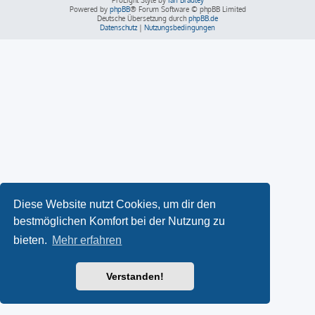
ProLight Style by
Ian Bradley
Powered by
phpBB
® Forum Software © phpBB Limited
Deutsche Übersetzung durch
phpBB.de
Datenschutz
|
Nutzungsbedingungen
Diese Website nutzt Cookies, um dir den
bestmöglichen Komfort bei der Nutzung zu
bieten.
Mehr erfahren
Verstanden!