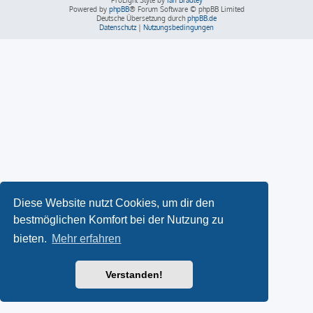
ProLight Style by
Ian Bradley
Powered by
phpBB
® Forum Software © phpBB Limited
Deutsche Übersetzung durch
phpBB.de
Datenschutz
|
Nutzungsbedingungen
Diese Website nutzt Cookies, um dir den
bestmöglichen Komfort bei der Nutzung zu
bieten.
Mehr erfahren
Verstanden!