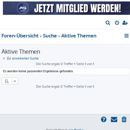
S
u
Foren-Übersicht
Suche
Aktive Themen
c
h
Aktive Themen
e
Zur erweiterten Suche
Die Suche ergab 0 Treffer • Seite
1
von
1
Es wurden keine passenden Ergebnisse gefunden.
Die Suche ergab 0 Treffer • Seite
1
von
1