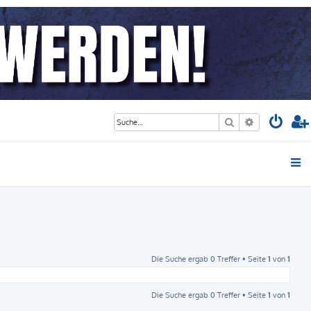
Suche
Erweiterte S
Die Suche ergab 0 Treffer • Seite
1
von
1
Die Suche ergab 0 Treffer • Seite
1
von
1