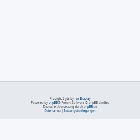
ProLight Style by
Ian Bradley
Powered by
phpBB
® Forum Software © phpBB Limited
Deutsche Übersetzung durch
phpBB.de
Datenschutz
|
Nutzungsbedingungen