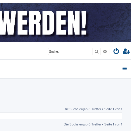
Suche
Erweiterte S
Die Suche ergab 0 Treffer • Seite
1
von
1
Die Suche ergab 0 Treffer • Seite
1
von
1