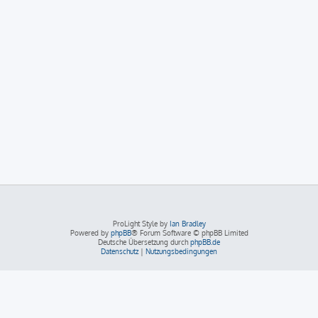
ProLight Style by
Ian Bradley
Powered by
phpBB
® Forum Software © phpBB Limited
Deutsche Übersetzung durch
phpBB.de
Datenschutz
|
Nutzungsbedingungen