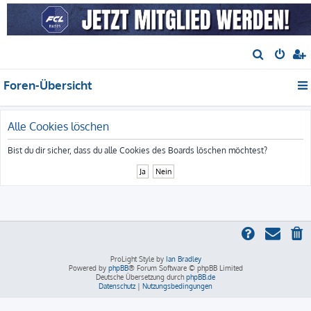
S
u
Foren-Übersicht
c
h
e
Alle Cookies löschen
Bist du dir sicher, dass du alle Cookies des Boards löschen möchtest?
ProLight Style by
Ian Bradley
Powered by
phpBB
® Forum Software © phpBB Limited
Deutsche Übersetzung durch
phpBB.de
Datenschutz
|
Nutzungsbedingungen