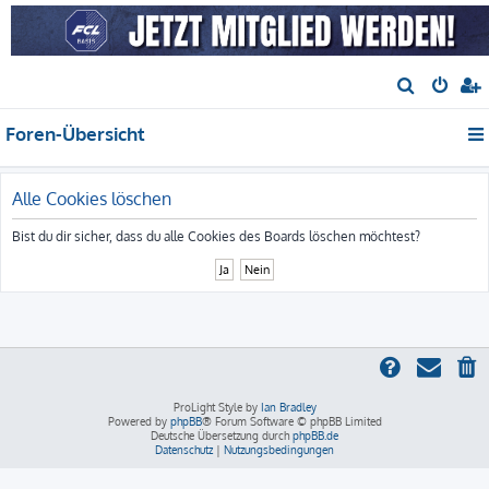
S
u
Foren-Übersicht
c
h
e
Alle Cookies löschen
Bist du dir sicher, dass du alle Cookies des Boards löschen möchtest?
ProLight Style by
Ian Bradley
Powered by
phpBB
® Forum Software © phpBB Limited
Deutsche Übersetzung durch
phpBB.de
Datenschutz
|
Nutzungsbedingungen