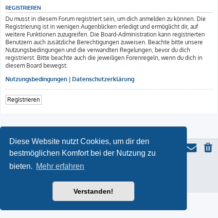
REGISTRIEREN
Du musst in diesem Forum registriert sein, um dich anmelden zu können. Die
Registrierung ist in wenigen Augenblicken erledigt und ermöglicht dir, auf
weitere Funktionen zuzugreifen. Die Board-Administration kann registrierten
Benutzern auch zusätzliche Berechtigungen zuweisen. Beachte bitte unsere
Nutzungsbedingungen und die verwandten Regelungen, bevor du dich
registrierst. Bitte beachte auch die jeweiligen Forenregeln, wenn du dich in
diesem Board bewegst.
Nutzungsbedingungen
|
Datenschutzerklärung
Registrieren
Diese Website nutzt Cookies, um dir den
bestmöglichen Komfort bei der Nutzung zu
bieten.
Mehr erfahren
ProLight Style by
Ian Bradley
Powered by
phpBB
® Forum Software © phpBB Limited
Deutsche Übersetzung durch
phpBB.de
Datenschutz
|
Nutzungsbedingungen
Verstanden!