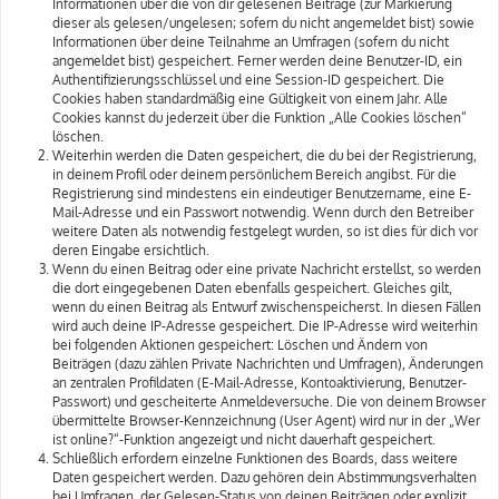
Informationen über die von dir gelesenen Beiträge (zur Markierung
dieser als gelesen/ungelesen; sofern du nicht angemeldet bist) sowie
Informationen über deine Teilnahme an Umfragen (sofern du nicht
angemeldet bist) gespeichert. Ferner werden deine Benutzer-ID, ein
Authentifizierungsschlüssel und eine Session-ID gespeichert. Die
Cookies haben standardmäßig eine Gültigkeit von einem Jahr. Alle
Cookies kannst du jederzeit über die Funktion „Alle Cookies löschen“
löschen.
Weiterhin werden die Daten gespeichert, die du bei der Registrierung,
in deinem Profil oder deinem persönlichem Bereich angibst. Für die
Registrierung sind mindestens ein eindeutiger Benutzername, eine E-
Mail-Adresse und ein Passwort notwendig. Wenn durch den Betreiber
weitere Daten als notwendig festgelegt wurden, so ist dies für dich vor
deren Eingabe ersichtlich.
Wenn du einen Beitrag oder eine private Nachricht erstellst, so werden
die dort eingegebenen Daten ebenfalls gespeichert. Gleiches gilt,
wenn du einen Beitrag als Entwurf zwischenspeicherst. In diesen Fällen
wird auch deine IP-Adresse gespeichert. Die IP-Adresse wird weiterhin
bei folgenden Aktionen gespeichert: Löschen und Ändern von
Beiträgen (dazu zählen Private Nachrichten und Umfragen), Änderungen
an zentralen Profildaten (E-Mail-Adresse, Kontoaktivierung, Benutzer-
Passwort) und gescheiterte Anmeldeversuche. Die von deinem Browser
übermittelte Browser-Kennzeichnung (User Agent) wird nur in der „Wer
ist online?“-Funktion angezeigt und nicht dauerhaft gespeichert.
Schließlich erfordern einzelne Funktionen des Boards, dass weitere
Daten gespeichert werden. Dazu gehören dein Abstimmungsverhalten
bei Umfragen, der Gelesen-Status von deinen Beiträgen oder explizit