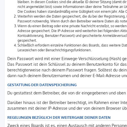
bleiben. In diesen Cookies sind die aktuelle ID deiner Sitzung (damit 
nicht angemeldet bist) sowie Informationen über deine Teilnahme an Um
Die Cookies haben standardmäßig eine Gültigkeit von einem Jahr. Alle C
Weiterhin werden die Daten gespeichert, die du bei der Registrierung,
Passwort notwendig. Wenn durch den Betreiber weitere Daten als notwen
Wenn du einen Beitrag oder eine private Nachricht erstellst, so werden
Adresse gespeichert. Die IP-Adresse wird weiterhin bei folgenden Akt
Kontoaktivierung, Benutzer-Passwort) und gescheiterte Anmeldeversuch
gespeichert.
Schließlich erfordern einzelne Funktionen des Boards, dass weitere D
Lesezeichen oder Benachrichtigungsfunktionen.
Dein Passwort wird mit einer Einwege-Verschlüsselung (Hash) gesp
Das Passwort ist dein Schlüssel zu deinem Benutzerkonto für das 
berechtigterweise nach deinem Passwort fragen. Solltest du dei
dann nach deinem Benutzernamen und deiner E-Mail-Adresse und 
GESTATTUNG DER DATENSPEICHERUNG
Du gestattest dem Betreiber, die von dir eingegebenen und oben 
Darüber hinaus ist der Betreiber berechtigt, im Rahmen einer In
zusammen mit deiner IP-Adresse und der von deinem Browser über
REGELUNGEN BEZÜGLICH DER WEITERGABE DEINER DATEN
Zweck eines Boards ist es, einen Austausch mit anderen Personen z