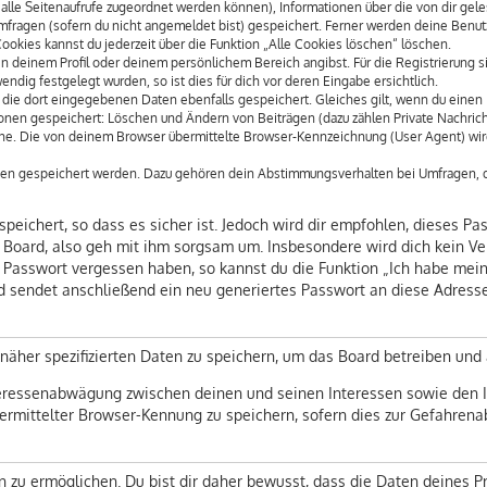
dir alle Seitenaufrufe zugeordnet werden können), Informationen über die von dir ge
fragen (sofern du nicht angemeldet bist) gespeichert. Ferner werden deine Benutze
ookies kannst du jederzeit über die Funktion „Alle Cookies löschen“ löschen.
 in deinem Profil oder deinem persönlichem Bereich angibst. Für die Registrierung
dig festgelegt wurden, so ist dies für dich vor deren Eingabe ersichtlich.
 die dort eingegebenen Daten ebenfalls gespeichert. Gleiches gilt, wenn du einen B
ionen gespeichert: Löschen und Ändern von Beiträgen (dazu zählen Private Nachric
e. Die von deinem Browser übermittelte Browser-Kennzeichnung (User Agent) wird n
aten gespeichert werden. Dazu gehören dein Abstimmungsverhalten bei Umfragen, de
eichert, so dass es sicher ist. Jedoch wird dir empfohlen, dieses Pa
Board, also geh mit ihm sorgsam um. Insbesondere wird dich kein Vert
n Passwort vergessen haben, so kannst du die Funktion „Ich habe mei
sendet anschließend ein neu generiertes Passwort an diese Adresse,
näher spezifizierten Daten zu speichern, um das Board betreiben und
teressenabwägung zwischen deinen und seinen Interessen sowie den In
mittelter Browser-Kennung zu speichern, sofern dies zur Gefahrenabw
u ermöglichen. Du bist dir daher bewusst, dass die Daten deines Profi