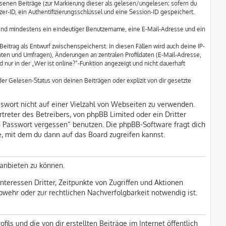
lesenen Beiträge (zur Markierung dieser als gelesen/ungelesen; sofern du
r-ID, ein Authentifizierungsschlüssel und eine Session-ID gespeichert.
 sind mindestens ein eindeutiger Benutzername, eine E-Mail-Adresse und ein
eitrag als Entwurf zwischenspeicherst. In diesen Fällen wird auch deine IP-
hten und Umfragen), Änderungen an zentralen Profildaten (E-Mail-Adresse,
ur in der „Wer ist online?“-Funktion angezeigt und nicht dauerhaft
r Gelesen-Status von deinen Beiträgen oder explizit von dir gesetzte
sswort nicht auf einer Vielzahl von Webseiten zu verwenden.
reter des Betreibers, von phpBB Limited oder ein Dritter
n Passwort vergessen“ benutzen. Die phpBB-Software fragt dich
 mit dem du dann auf das Board zugreifen kannst.
 anbieten zu können.
teressen Dritter, Zeitpunkte von Zugriffen und Aktionen
ehr oder zur rechtlichen Nachverfolgbarkeit notwendig ist.
ls und die von dir erstellten Beiträge im Internet öffentlich