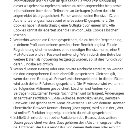
Informationen über die von dir gelesenen Beiträge (zur Markierung
dieser als gelesen/ungelesen; sofern du nicht angemeldet bist) sowie
Informationen über deine Teilnahme an Umfragen (sofern du nicht
angemeldet bist) gespeichert. Ferner werden deine Benutzer-ID, ein
Authentifizierungsschlüssel und eine Session-ID gespeichert. Die
Cookies haben standardmäßig eine Gültigkeit von einem Jahr. Alle
Cookies kannst du jederzeit über die Funktion „Alle Cookies löschen“
löschen.
Weiterhin werden die Daten gespeichert, die du bei der Registrierung,
in deinem Profil oder deinem persönlichem Bereich angibst. Für die
Registrierung sind mindestens ein eindeutiger Benutzername, eine E-
Mail-Adresse und ein Passwort notwendig. Wenn durch den Betreiber
weitere Daten als notwendig festgelegt wurden, so ist dies für dich vor
deren Eingabe ersichtlich.
Wenn du einen Beitrag oder eine private Nachricht erstellst, so werden
die dort eingegebenen Daten ebenfalls gespeichert. Gleiches gilt,
wenn du einen Beitrag als Entwurf zwischenspeicherst. In diesen Fällen
wird auch deine IP-Adresse gespeichert. Die IP-Adresse wird weiterhin
bei folgenden Aktionen gespeichert: Löschen und Ändern von
Beiträgen (dazu zählen Private Nachrichten und Umfragen), Änderungen
an zentralen Profildaten (E-Mail-Adresse, Kontoaktivierung, Benutzer-
Passwort) und gescheiterte Anmeldeversuche. Die von deinem Browser
übermittelte Browser-Kennzeichnung (User Agent) wird nur in der „Wer
ist online?“-Funktion angezeigt und nicht dauerhaft gespeichert.
Schließlich erfordern einzelne Funktionen des Boards, dass weitere
Daten gespeichert werden. Dazu gehören dein Abstimmungsverhalten
bei Umfragen, der Gelesen-Status von deinen Beiträgen oder explizit