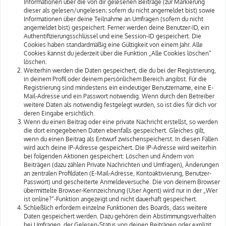
Informationen über die von dir gelesenen Beiträge (zur Markierung
dieser als gelesen/ungelesen; sofern du nicht angemeldet bist) sowie
Informationen über deine Teilnahme an Umfragen (sofern du nicht
angemeldet bist) gespeichert. Ferner werden deine Benutzer-ID, ein
Authentifizierungsschlüssel und eine Session-ID gespeichert. Die
Cookies haben standardmäßig eine Gültigkeit von einem Jahr. Alle
Cookies kannst du jederzeit über die Funktion „Alle Cookies löschen“
löschen.
Weiterhin werden die Daten gespeichert, die du bei der Registrierung,
in deinem Profil oder deinem persönlichem Bereich angibst. Für die
Registrierung sind mindestens ein eindeutiger Benutzername, eine E-
Mail-Adresse und ein Passwort notwendig. Wenn durch den Betreiber
weitere Daten als notwendig festgelegt wurden, so ist dies für dich vor
deren Eingabe ersichtlich.
Wenn du einen Beitrag oder eine private Nachricht erstellst, so werden
die dort eingegebenen Daten ebenfalls gespeichert. Gleiches gilt,
wenn du einen Beitrag als Entwurf zwischenspeicherst. In diesen Fällen
wird auch deine IP-Adresse gespeichert. Die IP-Adresse wird weiterhin
bei folgenden Aktionen gespeichert: Löschen und Ändern von
Beiträgen (dazu zählen Private Nachrichten und Umfragen), Änderungen
an zentralen Profildaten (E-Mail-Adresse, Kontoaktivierung, Benutzer-
Passwort) und gescheiterte Anmeldeversuche. Die von deinem Browser
übermittelte Browser-Kennzeichnung (User Agent) wird nur in der „Wer
ist online?“-Funktion angezeigt und nicht dauerhaft gespeichert.
Schließlich erfordern einzelne Funktionen des Boards, dass weitere
Daten gespeichert werden. Dazu gehören dein Abstimmungsverhalten
bei Umfragen, der Gelesen-Status von deinen Beiträgen oder explizit