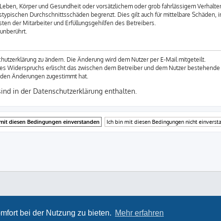
Leben, Körper und Gesundheit oder vorsätzlichem oder grob fahrlässigem Verhalten 
stypischen Durchschnittsschäden begrenzt. Dies gilt auch für mittelbare Schäden
ten der Mitarbeiter und Erfüllungsgehilfen des Betreibers.
unberührt.
hutzerklärung zu ändern. Die Änderung wird dem Nutzer per E-Mail mitgeteilt.
des Widerspruchs erlischt das zwischen dem Betreiber und dem Nutzer bestehende V
r den Änderungen zugestimmt hat.
nd in der Datenschutzerklärung enthalten.
ProLight Style by
Ian Bradley
Powered by
phpBB
® Forum Software © phpBB Limited
Deutsche Übersetzung durch
phpBB.de
mfort bei der Nutzung zu bieten.
Mehr erfahren
Datenschutz
|
Nutzungsbedingungen