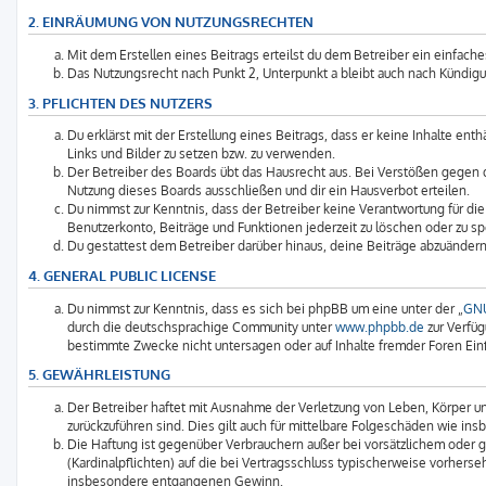
2. EINRÄUMUNG VON NUTZUNGSRECHTEN
Mit dem Erstellen eines Beitrags erteilst du dem Betreiber ein einfach
Das Nutzungsrecht nach Punkt 2, Unterpunkt a bleibt auch nach Kündi
3. PFLICHTEN DES NUTZERS
Du erklärst mit der Erstellung eines Beitrags, dass er keine Inhalte en
Links und Bilder zu setzen bzw. zu verwenden.
Der Betreiber des Boards übt das Hausrecht aus. Bei Verstößen gegen
Nutzung dieses Boards ausschließen und dir ein Hausverbot erteilen.
Du nimmst zur Kenntnis, dass der Betreiber keine Verantwortung für die 
Benutzerkonto, Beiträge und Funktionen jederzeit zu löschen oder zu sp
Du gestattest dem Betreiber darüber hinaus, deine Beiträge abzuändern
4. GENERAL PUBLIC LICENSE
Du nimmst zur Kenntnis, dass es sich bei phpBB um eine unter der „
GNU
durch die deutschsprachige Community unter
www.phpbb.de
zur Verfüg
bestimmte Zwecke nicht untersagen oder auf Inhalte fremder Foren Ei
5. GEWÄHRLEISTUNG
Der Betreiber haftet mit Ausnahme der Verletzung von Leben, Körper und
zurückzuführen sind. Dies gilt auch für mittelbare Folgeschäden wie 
Die Haftung ist gegenüber Verbrauchern außer bei vorsätzlichem oder g
(Kardinalpflichten) auf die bei Vertragsschluss typischerweise vorher
insbesondere entgangenen Gewinn.