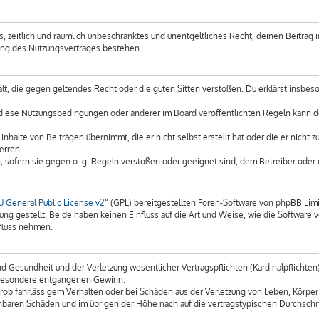
es, zeitlich und räumlich unbeschränktes und unentgeltliches Recht, deinen Beitra
gung des Nutzungsvertrages bestehen.
thält, die gegen geltendes Recht oder die guten Sitten verstoßen. Du erklärst insbe
 diese Nutzungsbedingungen oder anderer im Board veröffentlichten Regeln kann d
Inhalte von Beiträgen übernimmt, die er nicht selbst erstellt hat oder die er nicht
erren.
, sofern sie gegen o. g. Regeln verstoßen oder geeignet sind, dem Betreiber oder
 General Public License v2
“ (GPL) bereitgestellten Foren-Software von phpBB Limi
ung gestellt. Beide haben keinen Einfluss auf die Art und Weise, wie die Softwar
nfluss nehmen.
 Gesundheit und der Verletzung wesentlicher Vertragspflichten (Kardinalpflichten) n
insbesondere entgangenen Gewinn.
rob fahrlässigem Verhalten oder bei Schäden aus der Verletzung von Leben, Körper
sehbaren Schäden und im übrigen der Höhe nach auf die vertragstypischen Durchschn