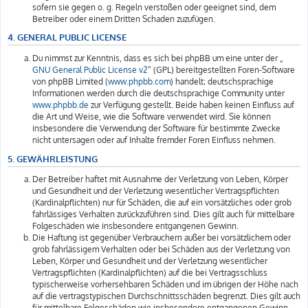
sofern sie gegen o. g. Regeln verstoßen oder geeignet sind, dem
Betreiber oder einem Dritten Schaden zuzufügen.
4. GENERAL PUBLIC LICENSE
Du nimmst zur Kenntnis, dass es sich bei phpBB um eine unter der „
GNU General Public License v2
“ (GPL) bereitgestellten Foren-Software
von phpBB Limited (
www.phpbb.com
) handelt; deutschsprachige
Informationen werden durch die deutschsprachige Community unter
www.phpbb.de
zur Verfügung gestellt. Beide haben keinen Einfluss auf
die Art und Weise, wie die Software verwendet wird. Sie können
insbesondere die Verwendung der Software für bestimmte Zwecke
nicht untersagen oder auf Inhalte fremder Foren Einfluss nehmen.
5. GEWÄHRLEISTUNG
Der Betreiber haftet mit Ausnahme der Verletzung von Leben, Körper
und Gesundheit und der Verletzung wesentlicher Vertragspflichten
(Kardinalpflichten) nur für Schäden, die auf ein vorsätzliches oder grob
fahrlässiges Verhalten zurückzuführen sind. Dies gilt auch für mittelbare
Folgeschäden wie insbesondere entgangenen Gewinn.
Die Haftung ist gegenüber Verbrauchern außer bei vorsätzlichem oder
grob fahrlässigem Verhalten oder bei Schäden aus der Verletzung von
Leben, Körper und Gesundheit und der Verletzung wesentlicher
Vertragspflichten (Kardinalpflichten) auf die bei Vertragsschluss
typischerweise vorhersehbaren Schäden und im übrigen der Höhe nach
auf die vertragstypischen Durchschnittsschäden begrenzt. Dies gilt auch
für mittelbare Folgeschäden wie insbesondere entgangenen Gewinn.