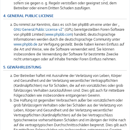
sofern sie gegen o. g. Regeln verstoßen oder geeignet sind, dem
Betreiber oder einem Dritten Schaden zuzufügen.
4. GENERAL PUBLIC LICENSE
Du nimmst zur Kenntnis, dass es sich bei phpBB um eine unter der „
GNU General Public License v2
“ (GPL) bereitgestellten Foren-Software
von phpBB Limited (
www.phpbb.com
) handelt; deutschsprachige
Informationen werden durch die deutschsprachige Community unter
www.phpbb.de
zur Verfügung gestellt. Beide haben keinen Einfluss auf
die Art und Weise, wie die Software verwendet wird. Sie können
insbesondere die Verwendung der Software für bestimmte Zwecke
nicht untersagen oder auf Inhalte fremder Foren Einfluss nehmen.
5. GEWÄHRLEISTUNG
Der Betreiber haftet mit Ausnahme der Verletzung von Leben, Körper
und Gesundheit und der Verletzung wesentlicher Vertragspflichten
(Kardinalpflichten) nur für Schäden, die auf ein vorsätzliches oder grob
fahrlässiges Verhalten zurückzuführen sind. Dies gilt auch für mittelbare
Folgeschäden wie insbesondere entgangenen Gewinn.
Die Haftung ist gegenüber Verbrauchern außer bei vorsätzlichem oder
grob fahrlässigem Verhalten oder bei Schäden aus der Verletzung von
Leben, Körper und Gesundheit und der Verletzung wesentlicher
Vertragspflichten (Kardinalpflichten) auf die bei Vertragsschluss
typischerweise vorhersehbaren Schäden und im übrigen der Höhe nach
auf die vertragstypischen Durchschnittsschäden begrenzt. Dies gilt auch
für mittelbare Folgeschäden wie insbesondere entgangenen Gewinn.