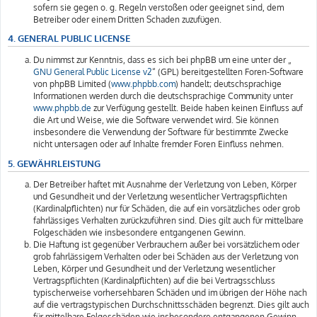
sofern sie gegen o. g. Regeln verstoßen oder geeignet sind, dem
Betreiber oder einem Dritten Schaden zuzufügen.
4. GENERAL PUBLIC LICENSE
Du nimmst zur Kenntnis, dass es sich bei phpBB um eine unter der „
GNU General Public License v2
“ (GPL) bereitgestellten Foren-Software
von phpBB Limited (
www.phpbb.com
) handelt; deutschsprachige
Informationen werden durch die deutschsprachige Community unter
www.phpbb.de
zur Verfügung gestellt. Beide haben keinen Einfluss auf
die Art und Weise, wie die Software verwendet wird. Sie können
insbesondere die Verwendung der Software für bestimmte Zwecke
nicht untersagen oder auf Inhalte fremder Foren Einfluss nehmen.
5. GEWÄHRLEISTUNG
Der Betreiber haftet mit Ausnahme der Verletzung von Leben, Körper
und Gesundheit und der Verletzung wesentlicher Vertragspflichten
(Kardinalpflichten) nur für Schäden, die auf ein vorsätzliches oder grob
fahrlässiges Verhalten zurückzuführen sind. Dies gilt auch für mittelbare
Folgeschäden wie insbesondere entgangenen Gewinn.
Die Haftung ist gegenüber Verbrauchern außer bei vorsätzlichem oder
grob fahrlässigem Verhalten oder bei Schäden aus der Verletzung von
Leben, Körper und Gesundheit und der Verletzung wesentlicher
Vertragspflichten (Kardinalpflichten) auf die bei Vertragsschluss
typischerweise vorhersehbaren Schäden und im übrigen der Höhe nach
auf die vertragstypischen Durchschnittsschäden begrenzt. Dies gilt auch
für mittelbare Folgeschäden wie insbesondere entgangenen Gewinn.