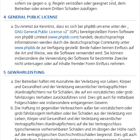
sofern sie gegen o. g. Regeln verstoßen oder geeignet sind, dem
Betreiber oder einem Dritten Schaden zuzufügen.
4. GENERAL PUBLIC LICENSE
Du nimmst zur Kenntnis, dass es sich bei phpBB um eine unter der „
GNU General Public License v2
“ (GPL) bereitgestellten Foren-Software
von phpBB Limited (
www.phpbb.com
) handelt; deutschsprachige
Informationen werden durch die deutschsprachige Community unter
www.phpbb.de
zur Verfügung gestellt. Beide haben keinen Einfluss auf
die Art und Weise, wie die Software verwendet wird. Sie können
insbesondere die Verwendung der Software für bestimmte Zwecke
nicht untersagen oder auf Inhalte fremder Foren Einfluss nehmen.
5. GEWÄHRLEISTUNG
Der Betreiber haftet mit Ausnahme der Verletzung von Leben, Körper
und Gesundheit und der Verletzung wesentlicher Vertragspflichten
(Kardinalpflichten) nur für Schäden, die auf ein vorsätzliches oder grob
fahrlässiges Verhalten zurückzuführen sind. Dies gilt auch für mittelbare
Folgeschäden wie insbesondere entgangenen Gewinn.
Die Haftung ist gegenüber Verbrauchern außer bei vorsätzlichem oder
grob fahrlässigem Verhalten oder bei Schäden aus der Verletzung von
Leben, Körper und Gesundheit und der Verletzung wesentlicher
Vertragspflichten (Kardinalpflichten) auf die bei Vertragsschluss
typischerweise vorhersehbaren Schäden und im übrigen der Höhe nach
auf die vertragstypischen Durchschnittsschäden begrenzt. Dies gilt auch
für mittelbare Folgeschäden wie insbesondere entgangenen Gewinn.