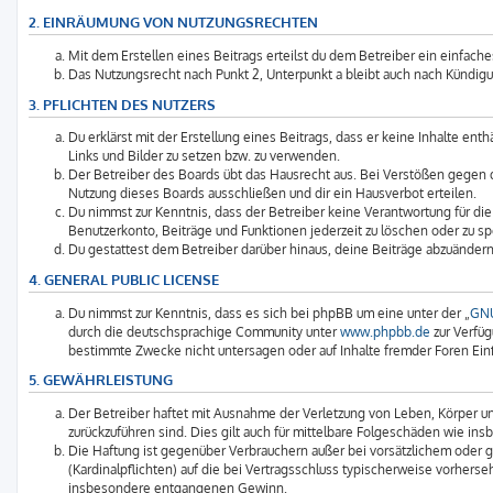
2. EINRÄUMUNG VON NUTZUNGSRECHTEN
Mit dem Erstellen eines Beitrags erteilst du dem Betreiber ein einfach
Das Nutzungsrecht nach Punkt 2, Unterpunkt a bleibt auch nach Kündi
3. PFLICHTEN DES NUTZERS
Du erklärst mit der Erstellung eines Beitrags, dass er keine Inhalte en
Links und Bilder zu setzen bzw. zu verwenden.
Der Betreiber des Boards übt das Hausrecht aus. Bei Verstößen gegen
Nutzung dieses Boards ausschließen und dir ein Hausverbot erteilen.
Du nimmst zur Kenntnis, dass der Betreiber keine Verantwortung für die 
Benutzerkonto, Beiträge und Funktionen jederzeit zu löschen oder zu sp
Du gestattest dem Betreiber darüber hinaus, deine Beiträge abzuändern
4. GENERAL PUBLIC LICENSE
Du nimmst zur Kenntnis, dass es sich bei phpBB um eine unter der „
GNU
durch die deutschsprachige Community unter
www.phpbb.de
zur Verfüg
bestimmte Zwecke nicht untersagen oder auf Inhalte fremder Foren Ei
5. GEWÄHRLEISTUNG
Der Betreiber haftet mit Ausnahme der Verletzung von Leben, Körper und
zurückzuführen sind. Dies gilt auch für mittelbare Folgeschäden wie 
Die Haftung ist gegenüber Verbrauchern außer bei vorsätzlichem oder g
(Kardinalpflichten) auf die bei Vertragsschluss typischerweise vorher
insbesondere entgangenen Gewinn.