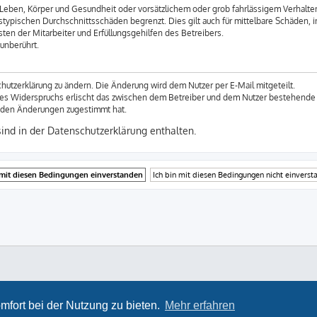
Leben, Körper und Gesundheit oder vorsätzlichem oder grob fahrlässigem Verhalten 
stypischen Durchschnittsschäden begrenzt. Dies gilt auch für mittelbare Schäden
ten der Mitarbeiter und Erfüllungsgehilfen des Betreibers.
unberührt.
hutzerklärung zu ändern. Die Änderung wird dem Nutzer per E-Mail mitgeteilt.
des Widerspruchs erlischt das zwischen dem Betreiber und dem Nutzer bestehende V
r den Änderungen zugestimmt hat.
nd in der Datenschutzerklärung enthalten.
ProLight Style by
Ian Bradley
Powered by
phpBB
® Forum Software © phpBB Limited
Deutsche Übersetzung durch
phpBB.de
mfort bei der Nutzung zu bieten.
Mehr erfahren
Datenschutz
|
Nutzungsbedingungen