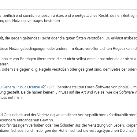
es, zeitlich und räumlich unbeschränktes und unentgeltliches Recht, deinen Beitra
gung des Nutzungsvertrages bestehen.
thält, die gegen geltendes Recht oder die guten Sitten verstoßen. Du erklärst insbe
 diese Nutzungsbedingungen oder anderer im Board veröffentlichten Regeln kann d
Inhalte von Beiträgen übernimmt, die er nicht selbst erstellt hat oder die er nicht
erren.
, sofern sie gegen o. g. Regeln verstoßen oder geeignet sind, dem Betreiber oder
 General Public License v2
“ (GPL) bereitgestellten Foren-Software von phpBB Limi
ung gestellt. Beide haben keinen Einfluss auf die Art und Weise, wie die Softwar
nfluss nehmen.
 Gesundheit und der Verletzung wesentlicher Vertragspflichten (Kardinalpflichten) n
insbesondere entgangenen Gewinn.
rob fahrlässigem Verhalten oder bei Schäden aus der Verletzung von Leben, Körper
sehbaren Schäden und im übrigen der Höhe nach auf die vertragstypischen Durchschn