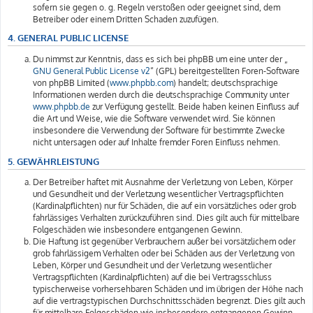
sofern sie gegen o. g. Regeln verstoßen oder geeignet sind, dem
Betreiber oder einem Dritten Schaden zuzufügen.
4. GENERAL PUBLIC LICENSE
Du nimmst zur Kenntnis, dass es sich bei phpBB um eine unter der „
GNU General Public License v2
“ (GPL) bereitgestellten Foren-Software
von phpBB Limited (
www.phpbb.com
) handelt; deutschsprachige
Informationen werden durch die deutschsprachige Community unter
www.phpbb.de
zur Verfügung gestellt. Beide haben keinen Einfluss auf
die Art und Weise, wie die Software verwendet wird. Sie können
insbesondere die Verwendung der Software für bestimmte Zwecke
nicht untersagen oder auf Inhalte fremder Foren Einfluss nehmen.
5. GEWÄHRLEISTUNG
Der Betreiber haftet mit Ausnahme der Verletzung von Leben, Körper
und Gesundheit und der Verletzung wesentlicher Vertragspflichten
(Kardinalpflichten) nur für Schäden, die auf ein vorsätzliches oder grob
fahrlässiges Verhalten zurückzuführen sind. Dies gilt auch für mittelbare
Folgeschäden wie insbesondere entgangenen Gewinn.
Die Haftung ist gegenüber Verbrauchern außer bei vorsätzlichem oder
grob fahrlässigem Verhalten oder bei Schäden aus der Verletzung von
Leben, Körper und Gesundheit und der Verletzung wesentlicher
Vertragspflichten (Kardinalpflichten) auf die bei Vertragsschluss
typischerweise vorhersehbaren Schäden und im übrigen der Höhe nach
auf die vertragstypischen Durchschnittsschäden begrenzt. Dies gilt auch
für mittelbare Folgeschäden wie insbesondere entgangenen Gewinn.